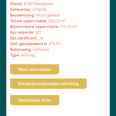
Plaats:
8760 Meulebeke
Referentie:
JV16036
Bestemming:
Woongebied
Totale oppervlakte:
306,00 m²
Bewoonbare oppervlakte:
210,00 m²
Epc-Waarde:
621
Epc certificaat:
Ja
Niet-geïndexeerd ki:
679,00
Bebouwing:
Halfopen
Type:
Woning
Meer informatie
Stedenbouwkundige inlichting
Technische fiche