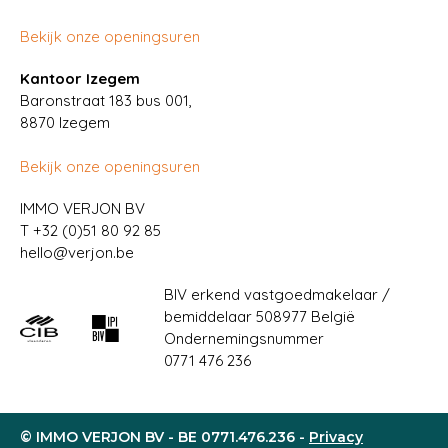
Bekijk onze openingsuren
Kantoor Izegem
Baronstraat 183 bus 001,
8870 Izegem
Bekijk onze openingsuren
IMMO VERJON BV
T
+32 (0)51 80 92 85
hello@verjon.be
BIV erkend vastgoedmakelaar /
bemiddelaar 508977 België
Ondernemingsnummer
0771 476 236
© IMMO VERJON BV - BE 0771.476.236 -
Privacy