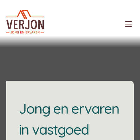
Verjon
Te koop
Te huur
Projecten
Spaans vastgoed
Jong en ervaren
in vastgoed