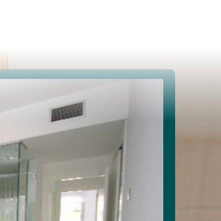
Te koop
Te huur
Projecten
Spaans vastgoed