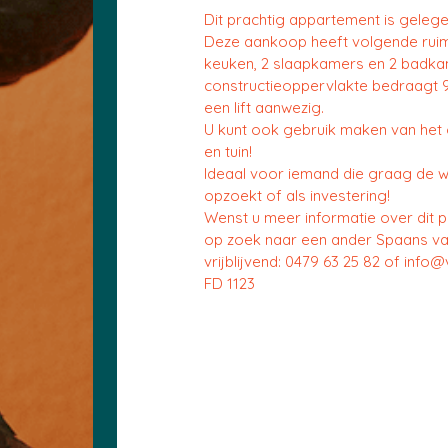
Dit prachtig appartement is geleg
Deze aankoop heeft volgende rui
keuken, 2 slaapkamers en 2 badka
constructieoppervlakte bedraagt 9
een lift aanwezig.
U kunt ook gebruik maken van he
en tuin!
Ideaal voor iemand die graag de
opzoekt of als investering!
Wenst u meer informatie over dit 
op zoek naar een ander Spaans va
vrijblijvend: 0479 63 25 82 of info
FD 1123