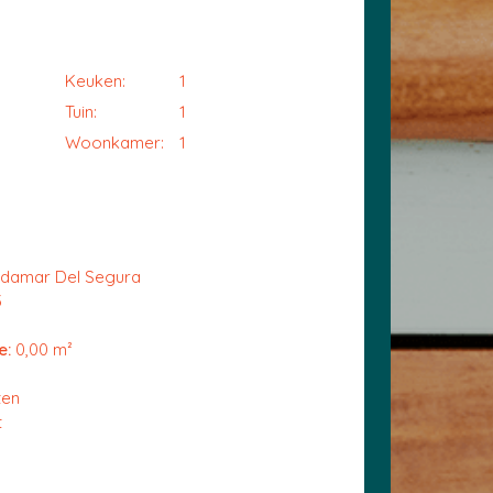
Keuken:
1
Tuin:
1
Woonkamer:
1
rdamar Del Segura
3
e:
0,00 m²
ten
t