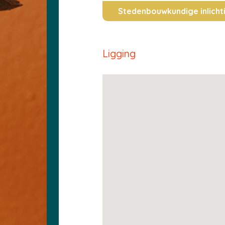
Stedenbouwkundige inlicht
Ligging