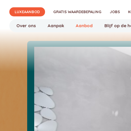
Verjon
LUXEAANBOD
GRATIS WAARDEBEPALING
JOBS
K
Over ons
Aanpak
Aanbod
Blijf op de 