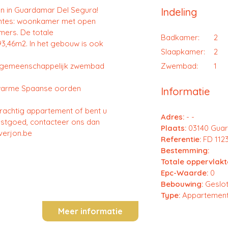
en in Guardamar Del Segura!
Indeling
mtes: woonkamer met open
mers. De totale
Badkamer:
2
3,46m2. In het gebouw is ook
Slaapkamer:
2
t gemeenschappelijk zwembad
Zwembad:
1
 warme Spaanse oorden
Informatie
prachtig appartement of bent u
Adres:
- -
stgoed, contacteer ons dan
Plaats:
03140 Gua
@verjon.be
Referentie:
FD 112
Bestemming:
Totale oppervlakt
Epc-Waarde:
0
Bebouwing:
Geslo
Type:
Appartemen
Meer informatie