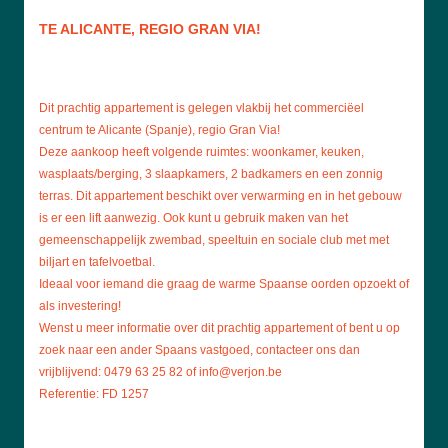
TE ALICANTE, REGIO GRAN VIA!
Dit prachtig appartement is gelegen vlakbij het commerciëel
centrum te Alicante (Spanje), regio Gran Via!
Deze aankoop heeft volgende ruimtes: woonkamer, keuken,
wasplaats/berging, 3 slaapkamers, 2 badkamers en een zonnig
terras. Dit appartement beschikt over verwarming en in het gebouw
is er een lift aanwezig. Ook kunt u gebruik maken van het
gemeenschappelijk zwembad, speeltuin en sociale club met met
biljart en tafelvoetbal.
Ideaal voor iemand die graag de warme Spaanse oorden opzoekt of
als investering!
Wenst u meer informatie over dit prachtig appartement of bent u op
zoek naar een ander Spaans vastgoed, contacteer ons dan
vrijblijvend: 0479 63 25 82 of info@verjon.be
Referentie: FD 1257