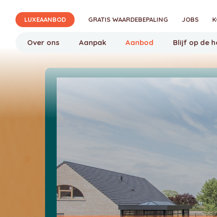
Verjon
LUXEAANBOD
GRATIS WAARDEBEPALING
JOBS
K
Over ons
Aanpak
Aanbod
Blijf op de 