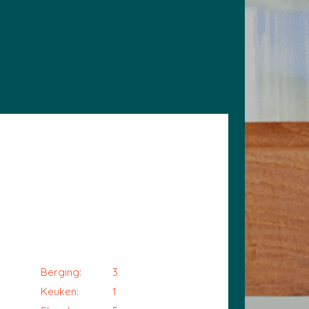
Berging:
3
Keuken:
1