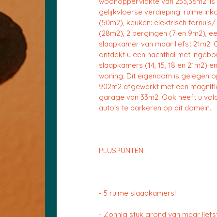
woonoppervlakte van 253,36m2! Is 
gelijkvloerse verdieping: ruime in
(50m2), keuken: elektrisch fornui
(28m2), 2 bergingen (7 en 9m2), e
slaapkamer van maar liefst 21m2. 
ontdekt u een nachthal met ingebo
slaapkamers (14, 15, 18 en 21m2) 
woning. Dit eigendom is gelegen o
902m2 afgewerkt met een magnifiek
garage van 33m2. Ook heeft u vol
auto's te parkeren op dit domein.
PLUSPUNTEN:
- 5 ruime slaapkamers!
- Zonnig stuk grond van maar liefs