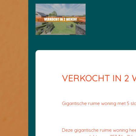
VERKOCHT IN 2 
Gigantische ruime woning met 5 s
Deze gigantische ruime woning hee