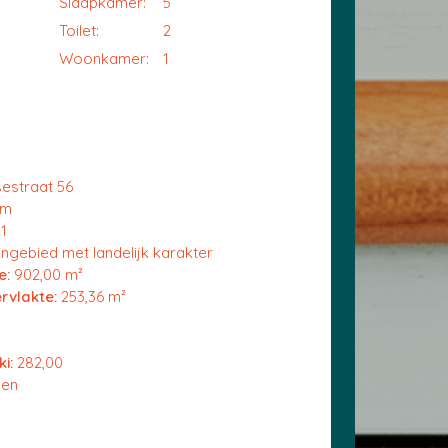
Slaapkamer:
5
Toilet:
2
Woonkamer:
1
estraat 56
em
1
gebied met landelijk karakter
e:
902,00 m²
vlakte:
253,36 m²
ki:
282,00
pen