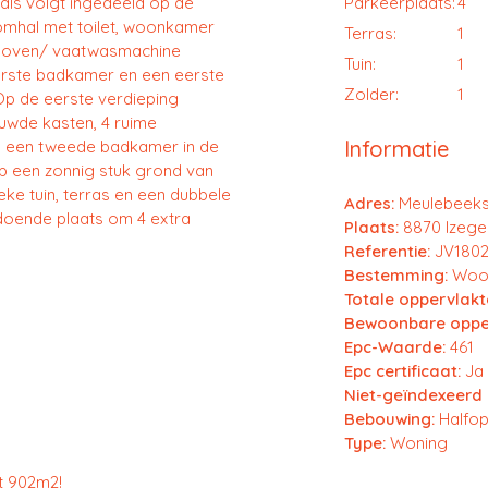
als volgt ingedeeld op de
Parkeerplaats:
4
komhal met toilet, woonkamer
Terras:
1
s/ oven/ vaatwasmachine
Tuin:
1
erste badkamer en een eerste
Zolder:
1
Op de eerste verdieping
uwde kasten, 4 ruime
Informatie
en een tweede badkamer in de
p een zonnig stuk grond van
e tuin, terras en een dubbele
Adres:
Meulebeeks
doende plaats om 4 extra
Plaats:
8870 Izeg
Referentie:
JV1802
Bestemming:
Woon
Totale oppervlakt
Bewoonbare opper
Epc-Waarde:
461
Epc certificaat:
Ja
Niet-geïndexeerd 
Bebouwing:
Halfo
Type:
Woning
t 902m2!