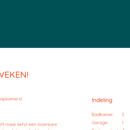
WEKEN!
laapkamers!
Indeling
Badkamer:
2
Garage:
1
ft maar liefst een vloerbare