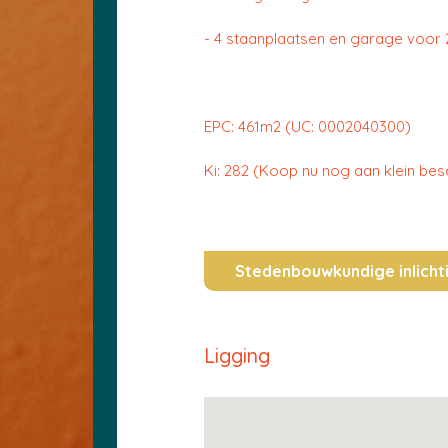
- 4 staanplaatsen en garage voor 2
EPC: 461m2 (UC: 0002040300)
Ki: 282 (Koop nu nog aan klein besch
Stedenbouwkundige inlicht
Ligging