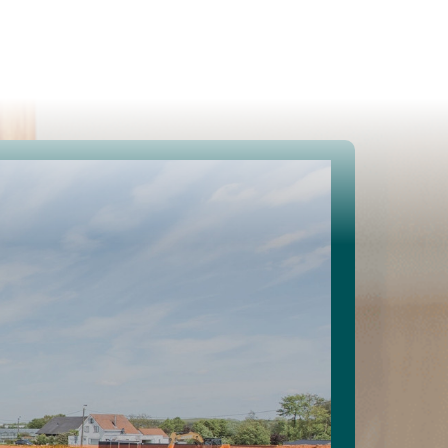
Te koop
Te huur
Projecten
Spaans vastgoed