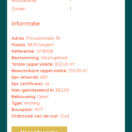
Woonkamer:
1
Zolder:
1
Informatie
Adres:
Prinsdomlaan 34
Plaats:
8870 Izegem
Referentie:
JV18028
Bestemming:
Woongebied
Totale oppervlakte:
902,00 m²
Bewoonbare oppervlakte:
210,00 m²
Epc-Waarde:
650
Epc certificaat:
Ja
Niet-geïndexeerd ki:
882,00
Bebouwing:
Open
Type:
Woning
Bouwjaar:
1977
Oriëntatie van de tuin:
Zuid