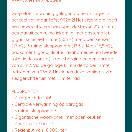
VERKOCHT IN 2 MAAND!
Gelijkvloerse woning gelegen op een zuidgericht
perceel van maar liefst 902m2! Het eigendom heeft
een bewoonbare vloeroppervlakte van 210m2 en
bestaat uit een ruime inkomhal met gastentoilet,
gigantische leefruimte (50m2) met open keuken
(17m2), 3 ruime slaapkamers (13,5 / 14 en 16,5m2),
badkamer (ligbad, dubbel lavabomeubel en tweede
toilet in de woning), koele berging en een garage
van 35m2. Via de garage kunt u de zolderruimte
betreden van 26m2. Uniek aan deze woning is zijn
zuidgerichtte tuin met ruim terras!
PLUSPUNTEN:
- Zuidgerichtte tuin!
- Centrale verwarming op aardgas!
- 3 ruime slaapkamers!
- Gigantische woonkamer met open keuken!
- Zeer rustige buurt!
- Regenput van 10.000 liter!