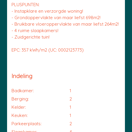
PLUSPUNTEN:
- Instapklare en verzorgde woning!
- Grondoppervlakte van maar liefst 698m2!
- Bruikbare vloeroppervlakte van maar liefst 264m2!
- 4 ruime slaapkamers!
- Zuidgerichte tuin!
EPC: 357 kWh/m2 (UC: 0002123773)
Indeling
Badkamer:
1
Berging:
2
Kelder:
1
Keuken:
1
Parkeerplaats:
2
Slaapkamer:
4