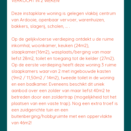
VERKOCHT IN 2 WEKEN!
Deze instapklare woning is gelegen vlakbij centrum
van Ardooie, openbaar vervoer, warenhuizen,
bakkers, slagerij, scholen, ... .
Op de gelijkvloerse verdieping ontdekt u de ruime
inkomhal, woonkamer, keuken (24m2),
slaapkamer(16m2), wasplaats/berging van maar
liefst 28m2, toilet en toegang tot de kelder (27m2).
Op de eerste verdieping heeft deze woning 3 ruime
slaapkamers waarvan 2 met ingebouwde kasten
(9m2 / 11,50m2 / 14m2), tweede toilet in de woning
en een badkamer. Eveneens beschikt dit uniek
aanbod over een zolder van maar liefst 40m2 te
betreden door een zoldertrap (mogelijkheid tot het
plaatsen van een vaste trap). Nog een extra troef is
een zuidgerichte tuin en een
buitenberging/hobbyruimte met een oppervlakte
van 46m2!