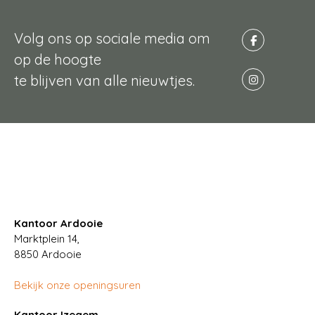
Volg ons op sociale media om
op de hoogte
te blijven van alle nieuwtjes.
Kantoor Ardooie
Marktplein 14,
8850
Ardooie
Bekijk onze openingsuren
Kantoor Izegem