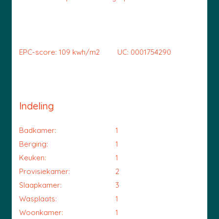
EPC-score: 109 kwh/m2 UC: 0001754290
Indeling
Badkamer:
1
Berging:
1
Keuken:
1
Provisiekamer:
2
Slaapkamer:
3
Wasplaats:
1
Woonkamer:
1