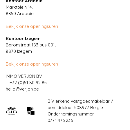
Kantoor Ardooie
Marktplein 14,
8850
Ardooie
Bekijk onze openingsuren
Kantoor Izegem
Baronstraat 183 bus 001,
8870 Izegem
Bekijk onze openingsuren
IMMO VERJON BV
T
+32 (0)51 80 92 85
hello@verjon.be
BIV erkend vastgoedmakelaar /
bemiddelaar 508977 België
Ondernemingsnummer
0771 476 236