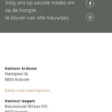
Volg ons op sociale media om
op de hoogte
te blijven van alle nieuwtjes.
Kantoor Ardooie
Marktplein 14,
8850
Ardooie
Bekijk onze openingsuren
Kantoor Izegem
Baronstraat 183 bus 001,
8870 Izegem