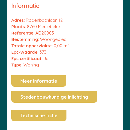
Informatie
Adres:
Rodenbachlaan 12
Plaats:
8760 Meulebeke
Referentie:
AD20005
Bestemming:
Woongebied
Totale oppervlakte:
0,00 m²
Epc-Waarde:
373
Epc certificaat:
Ja
Type:
Woning
Meer informatie
Stedenbouwkundige inlichting
Technische fiche