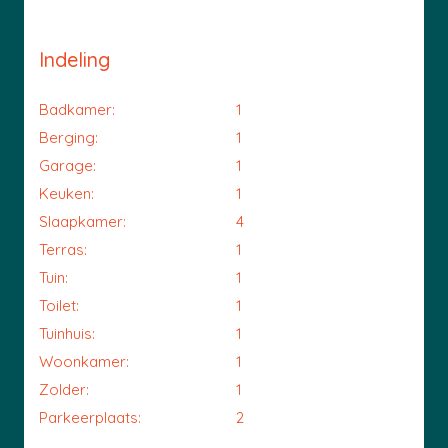
Indeling
Badkamer:
1
Berging:
1
Garage:
1
Keuken:
1
Slaapkamer:
4
Terras:
1
Tuin:
1
Toilet:
1
Tuinhuis:
1
Woonkamer:
1
Zolder:
1
Parkeerplaats:
2