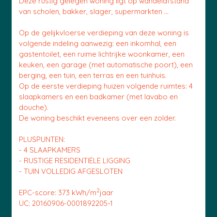
Deze rustig gelegen woning ligt op wandelafstand
van scholen, bakker, slager, supermarkten ...
Op de gelijkvloerse verdieping van deze woning is
volgende indeling aanwezig: een inkomhal, een
gastentoilet, een ruime lichtrijke woonkamer, een
keuken, een garage (met automatische poort), een
berging, een tuin, een terras en een tuinhuis.
Op de eerste verdieping huizen volgende ruimtes: 4
slaapkamers en een badkamer (met lavabo en
douche).
De woning beschikt eveneens over een zolder.
PLUSPUNTEN:
- 4 SLAAPKAMERS
- RUSTIGE RESIDENTIËLE LIGGING
- TUIN VOLLEDIG AFGESLOTEN
2
EPC-score: 373 kWh/m
jaar
UC: 20160906-0001892205-1