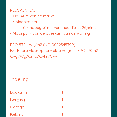
PLUSPUNTEN:
- Op 140m van de markt!
- 4 slaapkamers!
- Tuinhuis/ hobbyruimte van maar liefst 26,56m2!
- Mooi park aan de overkant van de woning!
EPC: 530 kWh/m2 (UC: 0002345399)
Bruikbare vloeroppervlakte volgens EPC: 170m2
Gvg/Wg/Gmo/Gvkr/Gvv
Indeling
Badkamer:
1
Berging:
1
Garage:
1
Kelder:
1