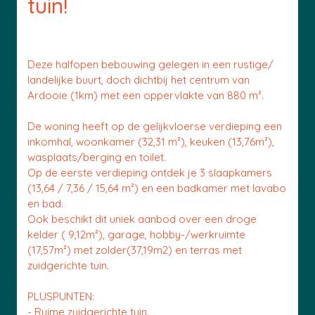
tuin!
Deze halfopen bebouwing gelegen in een rustige/
landelijke buurt, doch dichtbij het centrum van
Ardooie (1km) met een oppervlakte van 880 m².
De woning heeft op de gelijkvloerse verdieping een
inkomhal, woonkamer (32,31 m²), keuken (13,76m²),
wasplaats/berging en toilet.
Op de eerste verdieping ontdek je 3 slaapkamers
(13,64 / 7,36 / 15,64 m²) en een badkamer met lavabo
en bad.
Ook beschikt dit uniek aanbod over een droge
kelder ( 9,12m²), garage, hobby-/werkruimte
(17,57m²) met zolder(37,19m2) en terras met
zuidgerichte tuin.
PLUSPUNTEN:
- Ruime zuidgerichte tuin.