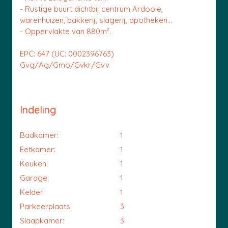
- Rustige buurt dichtbij centrum Ardooie,
warenhuizen, bakkerij, slagerij, apotheken…
- Oppervlakte van 880m².
EPC: 647 (UC: 0002396763)
Gvg/Ag/Gmo/Gvkr/Gvv
Indeling
Badkamer:
1
Eetkamer:
1
Keuken:
1
Garage:
1
Kelder:
1
Parkeerplaats:
3
Slaapkamer:
3