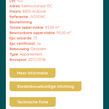
Lot
: 103
Adres:
Eekhoutstraat 13C
Plaats:
8850 Ardooie
Referentie:
JV21014C
Bestemming:
Totale oppervlakte:
93,00 m²
Bewoonbare oppervlakte:
93,00 m²
Epc-Waarde:
73
Epc certificaat:
Ja
Bebouwing:
Gesloten
Type:
Appartement
Bouwjaar:
2017/2018
Meer informatie
Stedenbouwkundige inlichting
Technische fiche