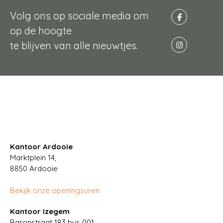
Volg ons op sociale media om
op de hoogte
te blijven van alle nieuwtjes.
Kantoor Ardooie
Marktplein 14,
8850
Ardooie
Bekijk onze openingsuren
Kantoor Izegem
Baronstraat 183 bus 001,