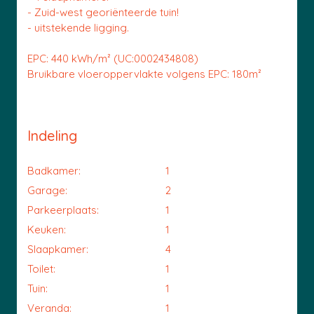
- Zuid-west georiënteerde tuin!
- uitstekende ligging.
EPC: 440 kWh/m² (UC:0002434808)
Bruikbare vloeroppervlakte volgens EPC: 180m²
Indeling
Badkamer:
1
Garage:
2
Parkeerplaats:
1
Keuken:
1
Slaapkamer:
4
Toilet:
1
Tuin:
1
Veranda:
1