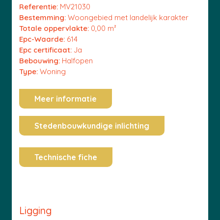
Referentie:
MV21030
Bestemming:
Woongebied met landelijk karakter
Totale oppervlakte:
0,00 m²
Epc-Waarde:
614
Epc certificaat:
Ja
Bebouwing:
Halfopen
Type:
Woning
Meer informatie
Stedenbouwkundige inlichting
Technische fiche
Ligging