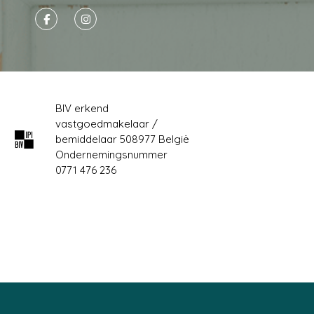
BIV erkend
vastgoedmakelaar /
bemiddelaar 508977 België
Ondernemingsnummer
0771 476 236