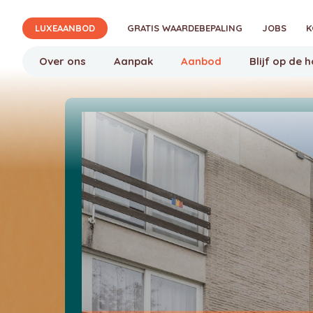
Verjon
LUXEAANBOD
GRATIS WAARDEBEPALING
JOBS
K
Over ons
Aanpak
Aanbod
Blijf op de 