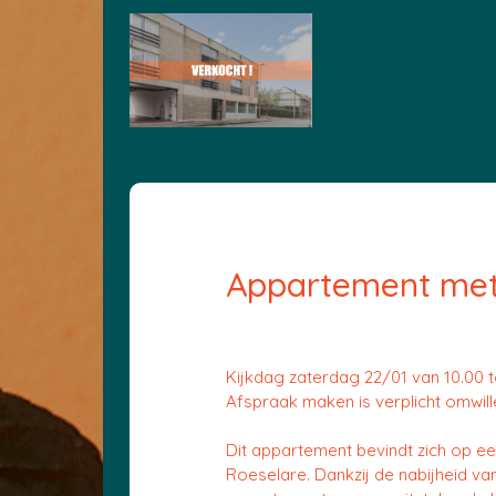
Appartement met 
Kijkdag zaterdag 22/01 van 10.00 to
Afspraak maken is verplicht omwil
Dit appartement bevindt zich op een
Roeselare. Dankzij de nabijheid van