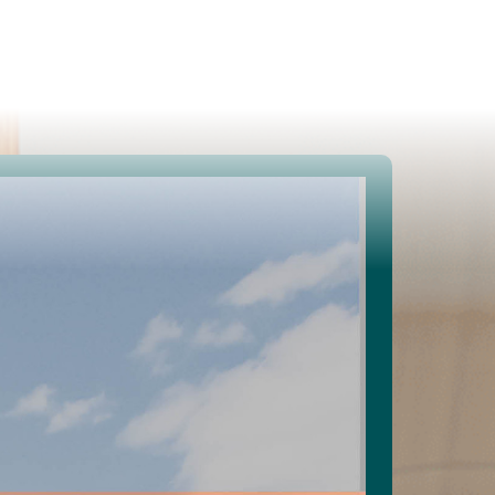
Te koop
Te huur
Projecten
Spaans vastgoed