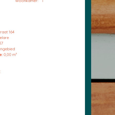
Woonkamer:
1
raat 164
elare
37
ngebied
e:
0,00 m²
t