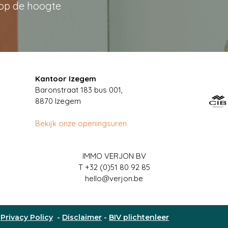
 op de hoogte
Kantoor Izegem
Baronstraat 183 bus 001,
8870 Izegem
Bekijk onze openingsuren
IMMO VERJON BV
T
+32 (0)51 80 92 85
hello@verjon.be
-
Privacy Policy
-
Disclaimer
-
BIV plichtenleer