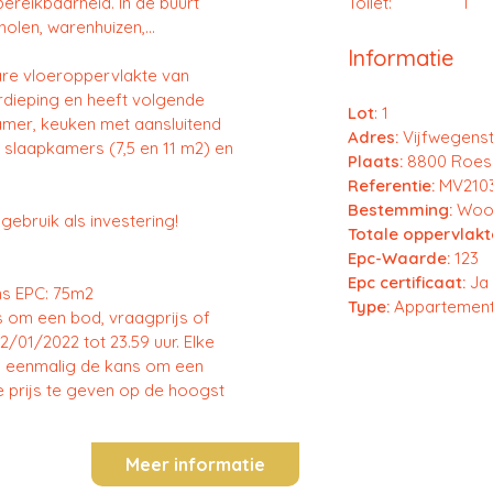
ereikbaarheid. In de buurt
Toilet:
1
olen, warenhuizen,...
Informatie
are vloeroppervlakte van
rdieping en heeft volgende
Lot
: 1
kamer, keuken met aansluitend
Adres:
Vijfwegenst
2 slaapkamers (7,5 en 11 m2) en
Plaats:
8800 Roes
Referentie:
MV210
Bestemming:
Woo
gebruik als investering!
Totale oppervlakt
Epc-Waarde:
123
Epc certificaat:
Ja
ns EPC: 75m2
Type:
Appartemen
s om een bod, vraagprijs of
2/01/2022 tot 23.59 uur. Elke
og eenmalig de kans om een
re prijs te geven op de hoogst
Meer informatie