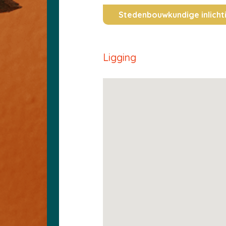
Stedenbouwkundige inlicht
Ligging