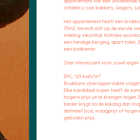
appartement van een uitstekende b
ontdekt u ook bakkers, slagers, sch
Het appartement heeft een bruikb
75m2, bevindt zich op de eerste ve
indeling: inkomhal, lichtrijke woon
een handige berging, apart toilet, 
een badkamer.
Zeer interessant voor zowel eigen 
2
EPC: 123 kWh/m
Bruikbare vloeroppervlakte volge
Elke kandidaat koper heeft de kan
hogere prijs uit te brengen tegen 2
bieder krijgt na de kijkdag dan n
definitief bod, vraagprijs of hoge
geboden prijs.