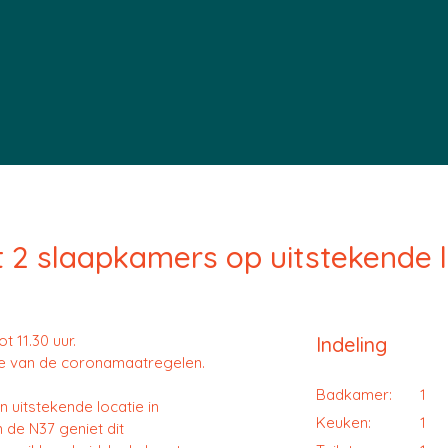
2 slaapkamers op uitstekende l
t 11.30 uur.
Indeling
le van de coronamaatregelen.
Badkamer:
1
 uitstekende locatie in
Keuken:
1
 de N37 geniet dit