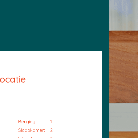
ocatie
Berging:
1
Slaapkamer:
2