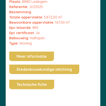
Plaats:
8880 Ledegem
Referentie:
JV23025
Bestemming:
Totale oppervlakte:
3.872,00 m²
Bewoonbare oppervlakte:
167,00 m²
Epc-Waarde:
480
Epc certificaat:
Ja
Bebouwing:
Halfopen
Type:
Woning
Meer informatie
Stedenbouwkundige inlichting
Technische fiche