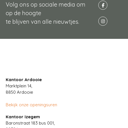
Volg ons op sociale media om
op de hoogte
te blijven van alle nieuwtjes.
Kantoor Ardooie
Marktplein 14,
8850
Ardooie
Bekijk onze openingsuren
Kantoor Izegem
Baronstraat 183 bus 001,