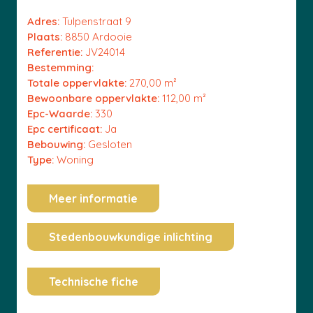
Adres:
Tulpenstraat 9
Plaats:
8850 Ardooie
Referentie:
JV24014
Bestemming:
Totale oppervlakte:
270,00 m²
Bewoonbare oppervlakte:
112,00 m²
Epc-Waarde:
330
Epc certificaat:
Ja
Bebouwing:
Gesloten
Type:
Woning
Meer informatie
Stedenbouwkundige inlichting
Technische fiche