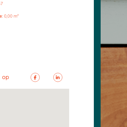
37
e:
0,00 m²
n op