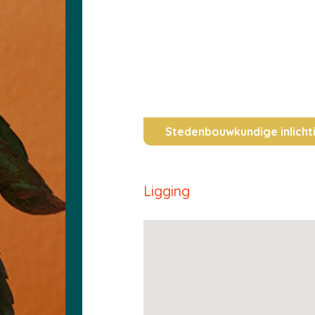
Stedenbouwkundige inlicht
Ligging