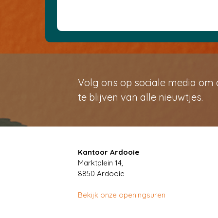
Volg ons op sociale media om
te blijven van alle nieuwtjes.
Kantoor Ardooie
Marktplein 14,
8850
Ardooie
Bekijk onze openingsuren