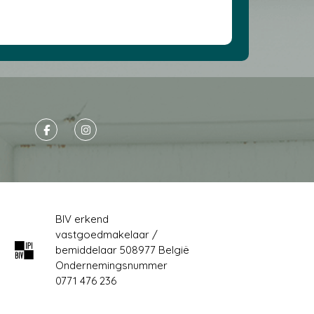
BIV erkend
vastgoedmakelaar /
bemiddelaar 508977 België
Ondernemingsnummer
0771 476 236