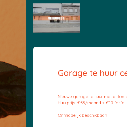
Garage te huur c
Nieuwe garage te huur met automa
Huurprijs: €55/maand + €10 forfait e
Onmiddelijk beschikbaar!