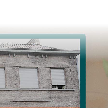
Te koop
Te huur
Projecten
Spaans vastgoed