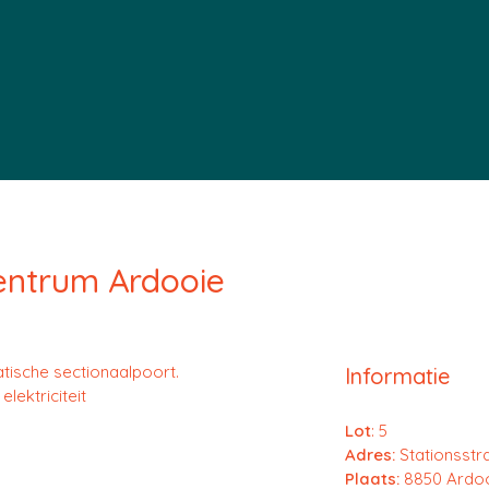
entrum Ardooie
tische sectionaalpoort.
Informatie
lektriciteit
Lot
: 5
Adres:
Stationsstr
Plaats:
8850 Ardo