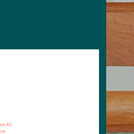
aat 80
oie