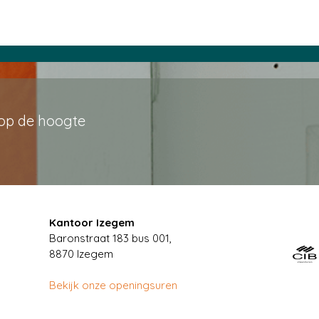
 op de hoogte
Kantoor Izegem
Baronstraat 183 bus 001,
8870 Izegem
Bekijk onze openingsuren