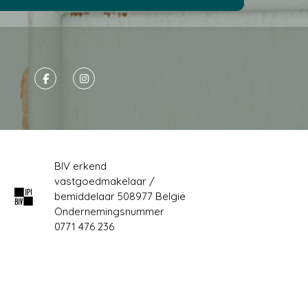
BIV erkend
vastgoedmakelaar /
bemiddelaar 508977 België
Ondernemingsnummer
0771 476 236