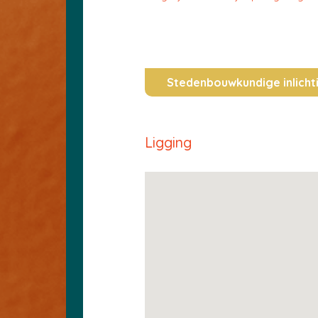
Stedenbouwkundige inlicht
Ligging