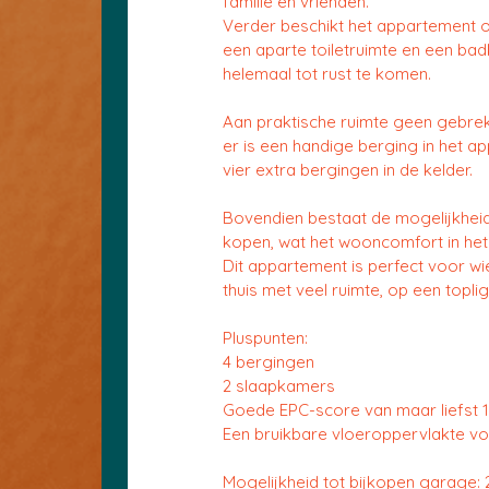
familie en vrienden.
Verder beschikt het appartement 
een aparte toiletruimte en een ba
helemaal tot rust te komen.
Aan praktische ruimte geen gebrek
er is een handige berging in het a
vier extra bergingen in de kelder.
Bovendien bestaat de mogelijkhei
kopen, wat het wooncomfort in he
Dit appartement is perfect voor w
thuis met veel ruimte, op een topli
Pluspunten:
4 bergingen
2 slaapkamers
Goede EPC-score van maar liefst
Een bruikbare vloeroppervlakte vo
Mogelijkheid tot bijkopen garage: