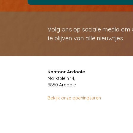
Volg ons op sociale media om
te blijven van alle nieuwtjes.
Kantoor Ardooie
Marktplein 14,
8850
Ardooie
Bekijk onze openingsuren