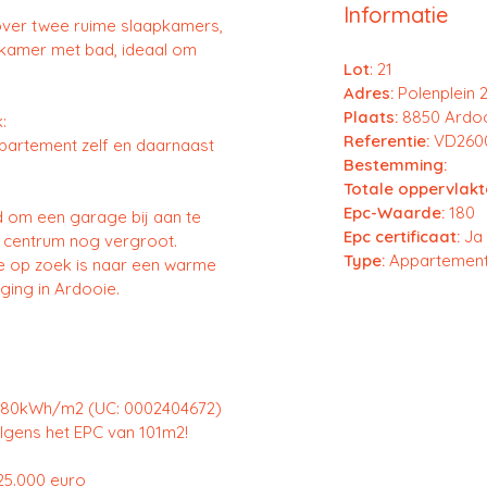
Informatie
over twee ruime slaapkamers,
dkamer met bad, ideaal om
Lot
: 21
Adres:
Polenplein 2
Plaats:
8850 Ardo
:
Referentie:
VD260
ppartement zelf en daarnaast
Bestemming:
Totale oppervlakt
Epc-Waarde:
180
d om een garage bij aan te
Epc certificaat:
Ja
t centrum nog vergroot.
Type:
Appartemen
ie op zoek is naar een warme
gging in Ardooie.
 180kWh/m2 (UC: 0002404672)
lgens het EPC van 101m2!
 25.000 euro