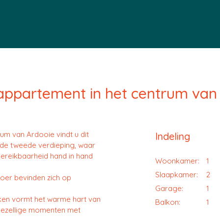
 appartement in het centrum van 
rum van Ardooie vindt u dit
Indeling
p de tweede verdieping, waar
ereikbaarheid hand in hand
Woonkamer:
1
Slaapkamer:
2
oer bevinden zich op
Garage:
1
ken vormt het warme hart van
Balkon:
1
 gezellige momenten met