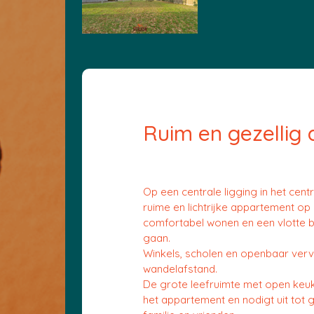
Ruim en gezellig
Op een centrale ligging in het cent
ruime en lichtrijke appartement o
comfortabel wonen en een vlotte b
gaan.
Winkels, scholen en openbaar verv
wandelafstand.
De grote leefruimte met open keu
het appartement en nodigt uit tot