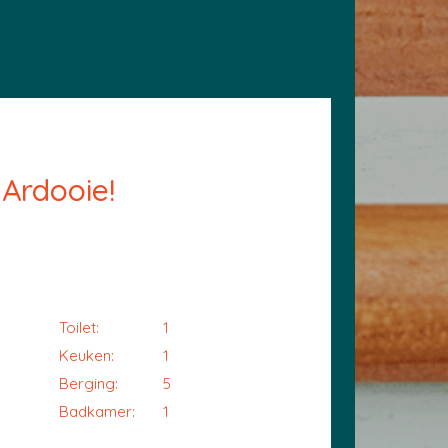
Ardooie!
Toilet:
1
Keuken:
1
Berging:
5
Badkamer:
1