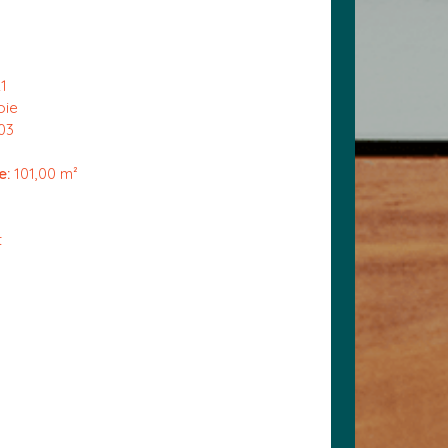
1
oie
03
e:
101,00 m²
t