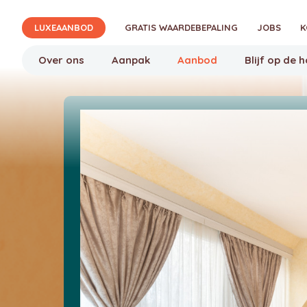
Verjon
LUXEAANBOD
GRATIS WAARDEBEPALING
JOBS
K
Over ons
Aanpak
Aanbod
Blijf op de 