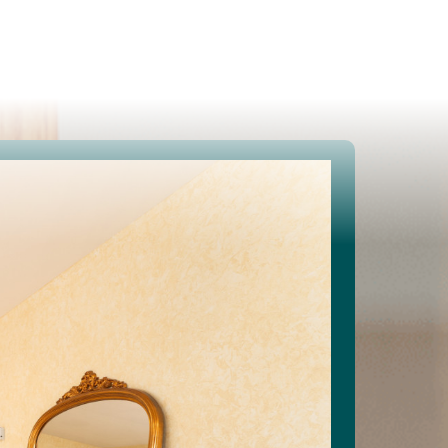
Te koop
Te huur
Projecten
Spaans vastgoed