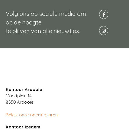
Volg ons op sociale media om
op de hoogte
te blijven van alle nieuwtjes.
Kantoor Ardooie
Marktplein 14,
8850
Ardooie
Bekijk onze openingsuren
Kantoor Izegem