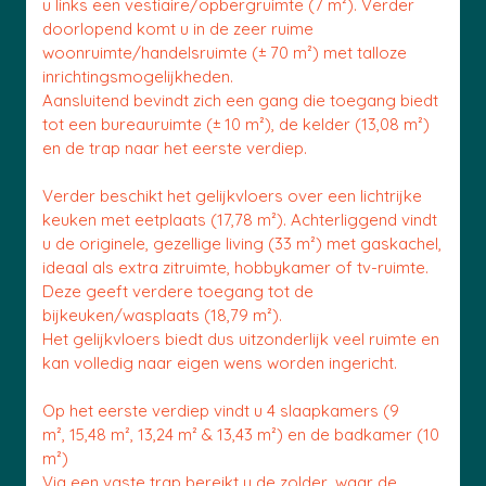
u links een vestiaire/opbergruimte (7 m²). Verder
doorlopend komt u in de zeer ruime
woonruimte/handelsruimte (± 70 m²) met talloze
inrichtingsmogelijkheden.
Aansluitend bevindt zich een gang die toegang biedt
tot een bureauruimte (± 10 m²), de kelder (13,08 m²)
en de trap naar het eerste verdiep.
Verder beschikt het gelijkvloers over een lichtrijke
keuken met eetplaats (17,78 m²). Achterliggend vindt
u de originele, gezellige living (33 m²) met gaskachel,
ideaal als extra zitruimte, hobbykamer of tv-ruimte.
Deze geeft verdere toegang tot de
bijkeuken/wasplaats (18,79 m²).
Het gelijkvloers biedt dus uitzonderlijk veel ruimte en
kan volledig naar eigen wens worden ingericht.
Op het eerste verdiep vindt u 4 slaapkamers (9
m², 15,48 m², 13,24 m² & 13,43 m²) en de badkamer (10
m²)
Via een vaste trap bereikt u de zolder, waar de