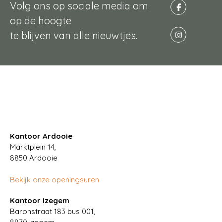
Volg ons op sociale media om
op de hoogte
te blijven van alle nieuwtjes.
Kantoor Ardooie
Marktplein 14,
8850
Ardooie
Bekijk onze openingsuren
Kantoor Izegem
Baronstraat 183 bus 001,