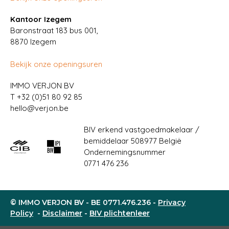
Kantoor Izegem
Baronstraat 183 bus 001,
8870 Izegem
Bekijk onze openingsuren
IMMO VERJON BV
T
+32 (0)51 80 92 85
hello@verjon.be
BIV erkend vastgoedmakelaar /
bemiddelaar 508977 België
Ondernemingsnummer
0771 476 236
© IMMO VERJON BV - BE 0771.476.236 -
Privacy
Policy
-
Disclaimer
-
BIV plichtenleer