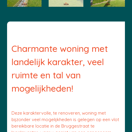
Charmante woning met
landelijk karakter, veel
ruimte en tal van
mogelijkheden!
Deze karaktervolle, te renoveren, woning met
bijzonder veel mogelijkheden is gelegen op een vlot
bereikbare locatie in de Bruggestraat te