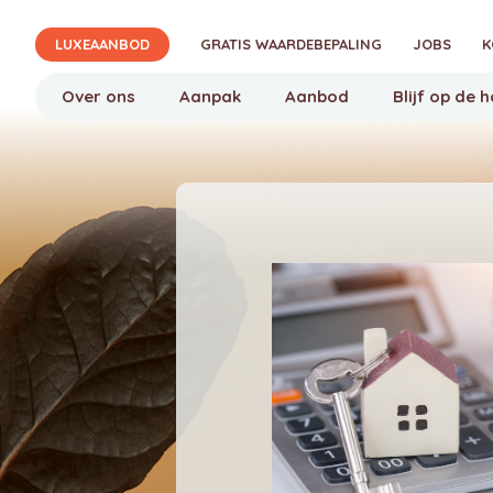
Verjon
LUXEAANBOD
GRATIS WAARDEBEPALING
JOBS
K
Over ons
Aanpak
Aanbod
Blijf op de 