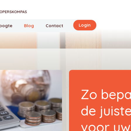
OPERSKOMPAS
Login
hoogte
Blog
Contact
Zo bepa
de juiste
voor uw