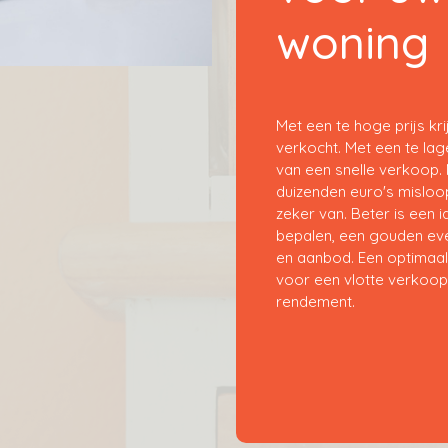
woning
Met een te hoge prijs kri
verkocht. Met een te lage
van een snelle verkoop.
duizenden euro's misloop
zeker van. Beter is een i
bepalen, een gouden ev
en aanbod. Een optimaal
voor een vlotte verkoop
rendement.