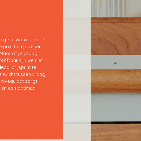
jg je je woning nooit
 prijs ben je zeker
 Maar of je graag
t? Daar zijn we niet
deaal prijspunt te
enwicht tussen vraag
 niveau dat zorgt
 én een optimaal