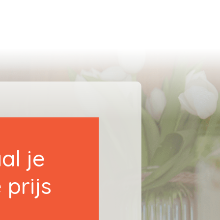
Te koop
Te huur
Projecten
Spaans vastgoed
al je
 prijs