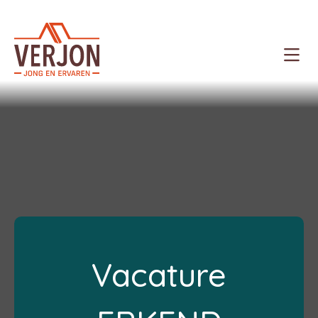
Verjon
Te koop
Te huur
Projecten
Spaans vastgoed
Vacature