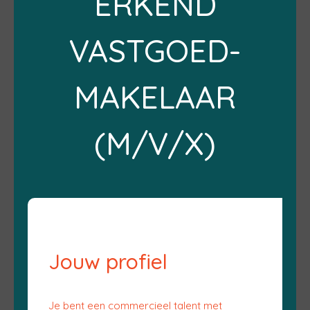
ERKEND
VASTGOED-
MAKELAAR
(M/V/X)
Jouw profiel
Je bent een commercieel talent met